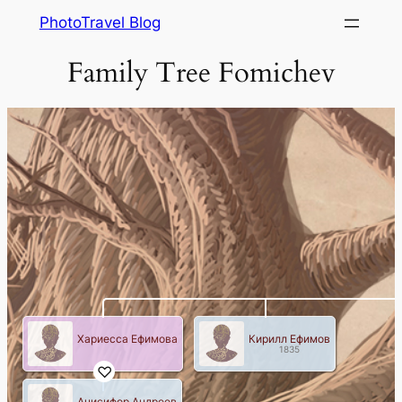
Skip
PhotoTravel Blog
to
Family Tree Fomichev
content
Хариесса Ефимова
Кирилл Ефимов
1835
Анисифор Андреев