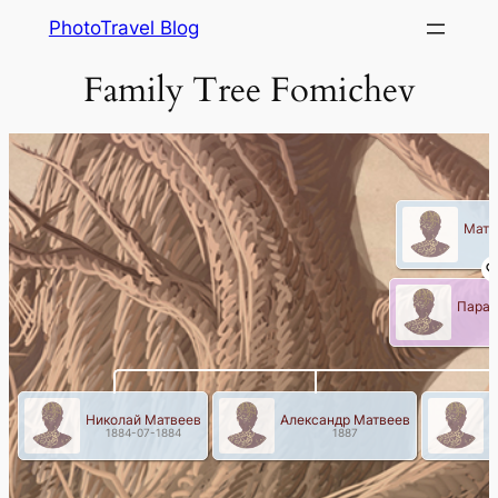
Skip
PhotoTravel Blog
to
Family Tree Fomichev
content
Матв
Парас
Николай Матвеев
Александр Матвеев
П
1884-07-1884
1887