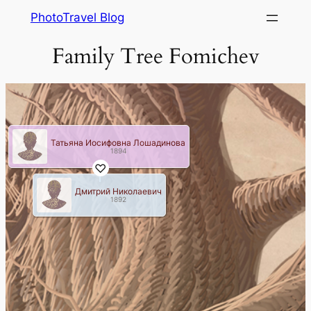
Skip
PhotoTravel Blog
to
Family Tree Fomichev
content
Татьяна Иосифовна Лошадинова
1894
Дмитрий Николаевич
1892