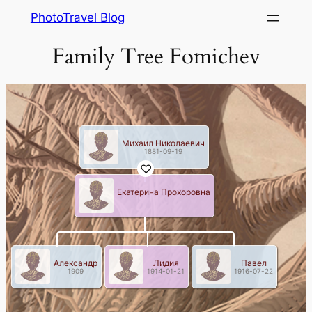
Skip
PhotoTravel Blog
to
Family Tree Fomichev
content
Михаил Николаевич
1881-09-19
Екатерина Прохоровна
Александр
Лидия
Павел
1909
1914-01-21
1916-07-22