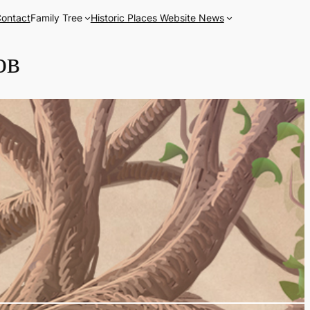
ontact
Family Tree
Historic Places Website News
ов