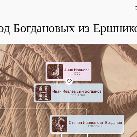
C
од Богдановых из Ершник
Анна Иванова
1750
Иван Иевлев сын Богданов
1667
–
1760
Степан Иванов сын Богданов
1707
–
1788