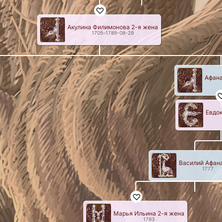
Акулина Филимонова 2-я жена
1705
–
1789-08-29
Афана
Евдо
Василий Афан
1777
Марья Ильина 2-я жена
1783