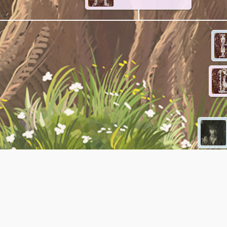
А
Пелагея
1872-10-23