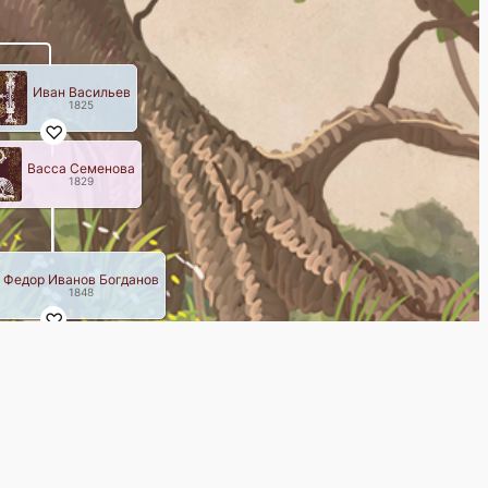
Иван Васильев
1825
Васса Семенова
1829
Федор Иванов Богданов
1848
нна Николаева Артемьева
1849
–
1894
Андрей Федорович Богданов
1876-08-08
–
1931-25-09