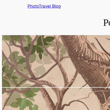
Skip
PhotoTravel Blog
to
content
Р