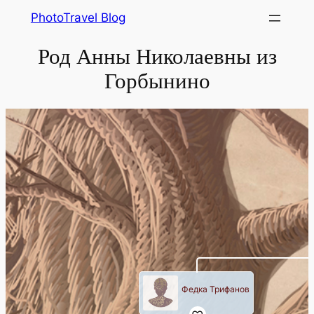
Skip
PhotoTravel Blog
to
Род Анны Николаевны из
content
Горбынино
Федка Трифанов