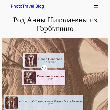
Skip
PhotoTravel Blog
to
Род Анны Николаевны из
content
Горбынино
Павел Савельев
1799
–
1821
Катерина Иванова
1800
← Николай Павлов муж Дарьи Михайловой
1820