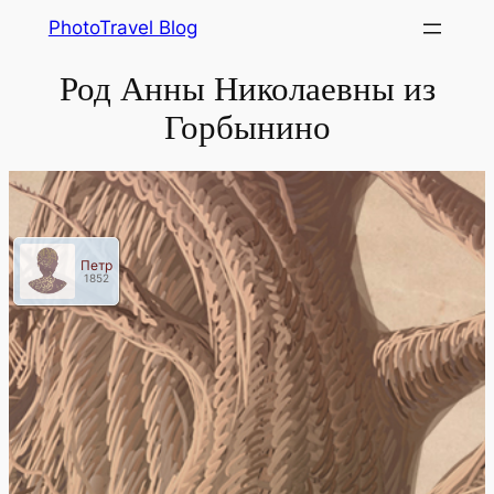
Skip
PhotoTravel Blog
to
Род Анны Николаевны из
content
Горбынино
Петр
1852