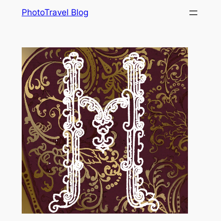
Skip
PhotoTravel Blog
to
content