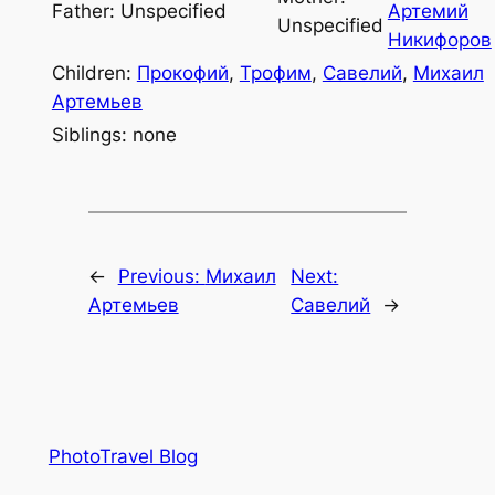
Father: Unspecified
Артемий
Unspecified
Никифоров
Children:
Прокофий
,
Трофим
,
Савелий
,
Михаил
Артемьев
Siblings: none
←
Previous:
Михаил
Next:
Артемьев
Савелий
→
PhotoTravel Blog