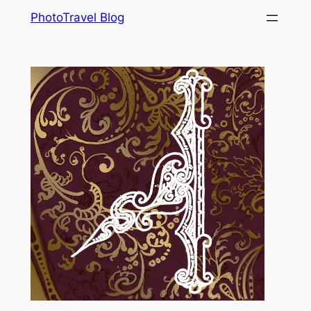
Skip
PhotoTravel Blog
to
content