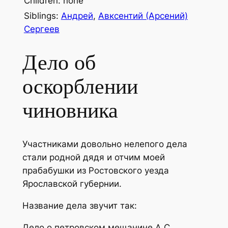
Children: none
Siblings:
Андрей
,
Авксентий (Арсений)
Сергеев
Дело об
оскорблении
чиновника
Участниками довольно нелепого дела
стали родной дядя и отчим моей
прабабушки из Ростовского уезда
Ярославской губернии.
Название дела звучит так:
Дело о петровском мещанине А.С.