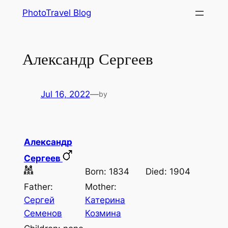
Skip
PhotoTravel Blog
to
content
Александр Сергеев
Jul 16, 2022
—
by
Александр
Сергеев
Born: 1834
Died: 1904
Father:
Mother:
Сергей
Катерина
Семенов
Козмина