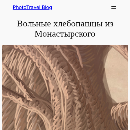
Skip
PhotoTravel Blog
to
Вольные хлебопашцы из
content
Монастырского