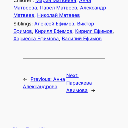
Children:
Мария Матвеева
,
Анна
Матвеева
,
Павел Матвеев
,
Александр
Матвеев
,
Николай Матвеев
Siblings:
Алексей Ефимов
,
Виктор
Ефимов
,
Кирилл Ефимов
,
Кирилл Ефимов
,
Хариесса Ефимова
,
Василий Ефимов
Next:
←
Previous:
Анна
Параскева
Александрова
Авимова
→