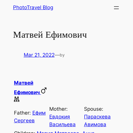
Skip
PhotoTravel Blog
to
content
Матвей Ефимович
Mar 21, 2022
—
by
Матвей
Ефимович
Mother:
Spouse:
Father:
Ефим
Евдокия
Параскева
Сергеев
Васильева
Авимова