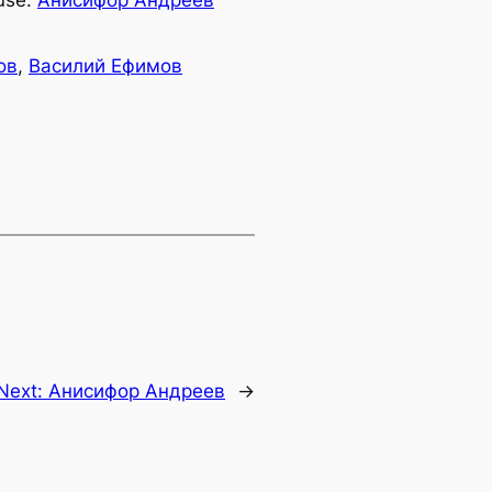
use:
Анисифор Андреев
ов
,
Василий Ефимов
Next:
Анисифор Андреев
→