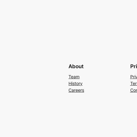
About
Pr
Team
Pri
History
Ter
Careers
Con