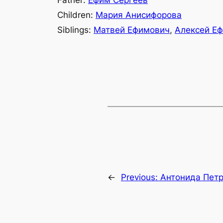
Father:
Ефим Сергеев
Children:
Мария Анисифорова
Siblings:
Матвей Ефимович
,
Алексей Е
←
Previous:
Антонида Пет