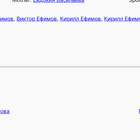
Mother:
Евдокия Васильева
Spo
фимов
,
Виктор Ефимов
,
Кирилл Ефимов
,
Кирилл Ефим
рова