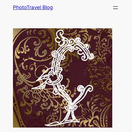
Skip
PhotoTravel Blog
to
content