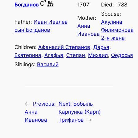
Богданов
1707
Died: 1788
Spouse:
Mother:
Father:
Иван Иевлев
Акулина
Анна
сын Богданов
Филимонова
Иванова
2-я жена
Children:
Афанасий Степанов
,
Дарья
,
Екатерина
,
Агафья
,
Степан
,
Михаил
,
Федосья
Siblings:
Василий
←
Previous:
Next:
Бобыль
Анна
Карпунка (Карп)
Иванова
Трифанов
→