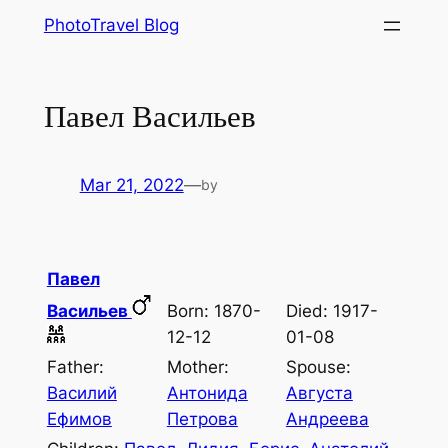
Skip
PhotoTravel Blog
to
content
Павел Васильев
Mar 21, 2022
—
by
Павел
Васильев
Born: 1870-
Died: 1917-
12-12
01-08
Father:
Mother:
Spouse:
Василий
Антонида
Августа
Ефимов
Петрова
Андреева