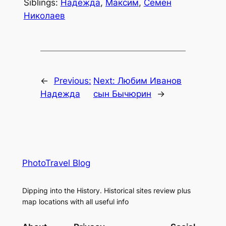
Siblings:
Надежда
,
Максим
,
Семен
Николаев
←
Previous:
Next:
Любим Иванов
Надежда
сын Бычюрин
→
PhotoTravel Blog
Dipping into the History. Historical sites review plus
map locations with all useful info