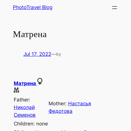
Skip
PhotoTravel Blog
to
content
Матрена
Jul 17, 2022
—
by
Матрена
Father:
Mother:
Наcтасья
Николай
Федотова
Семенов
Children: none