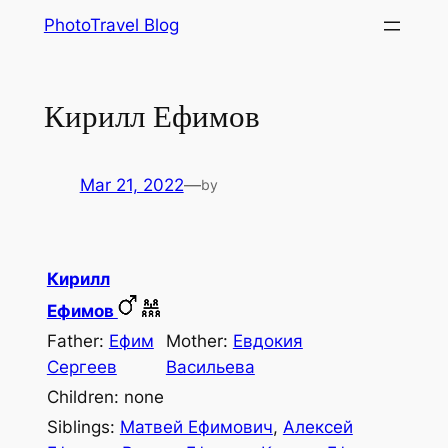
Skip
PhotoTravel Blog
to
content
Кирилл Ефимов
Mar 21, 2022
—
by
Кирилл
Ефимов
Father:
Ефим
Mother:
Евдокия
Сергеев
Васильева
Children: none
Siblings:
Матвей Ефимович
,
Алексей