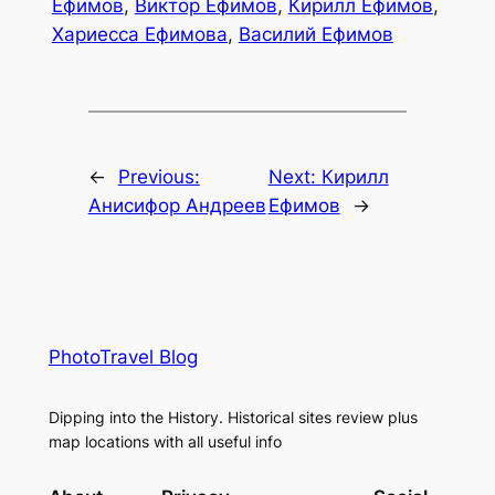
Ефимов
,
Виктор Ефимов
,
Кирилл Ефимов
,
Хариесса Ефимова
,
Василий Ефимов
←
Previous:
Next:
Кирилл
Анисифор Андреев
Ефимов
→
PhotoTravel Blog
Dipping into the History. Historical sites review plus
map locations with all useful info