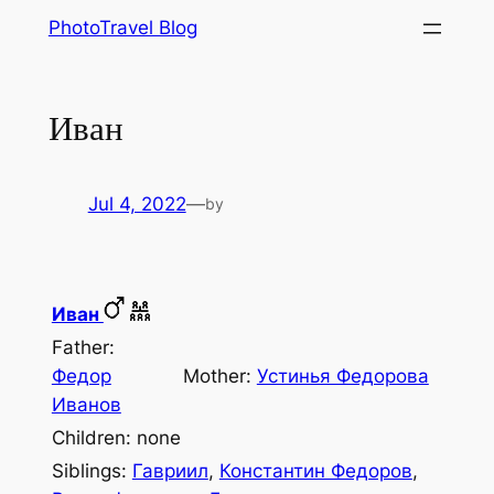
Skip
PhotoTravel Blog
to
content
Иван
Jul 4, 2022
—
by
Иван
Father:
Федор
Mother:
Устинья Федорова
Иванов
Children: none
Siblings:
Гавриил
,
Константин Федоров
,