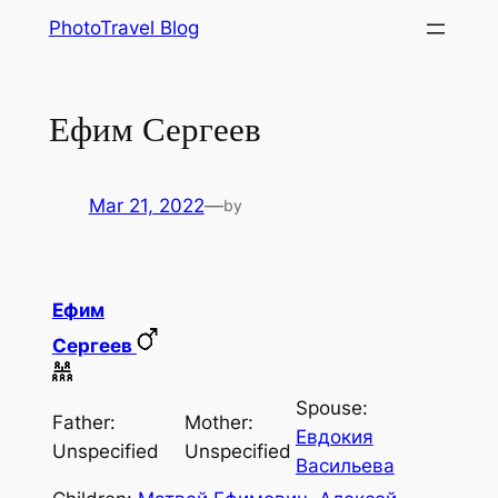
Skip
PhotoTravel Blog
to
content
Ефим Сергеев
Mar 21, 2022
—
by
Ефим
Сергеев
Spouse:
Father:
Mother:
Евдокия
Unspecified
Unspecified
Васильева