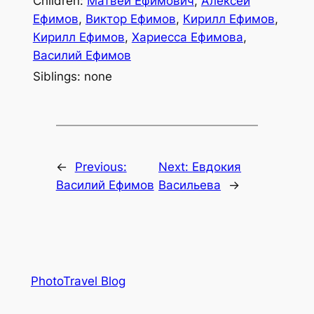
Children:
Матвей Ефимович
,
Алексей
Ефимов
,
Виктор Ефимов
,
Кирилл Ефимов
,
Кирилл Ефимов
,
Хариесса Ефимова
,
Василий Ефимов
Siblings: none
←
Previous:
Next:
Евдокия
Василий Ефимов
Васильева
→
PhotoTravel Blog