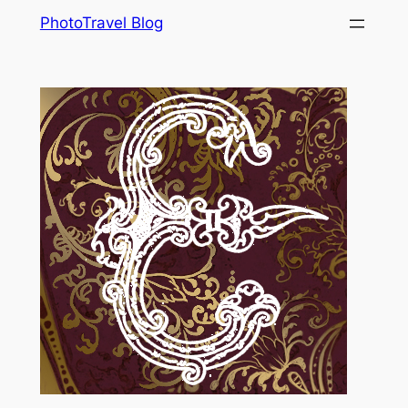
Skip
PhotoTravel Blog
to
content