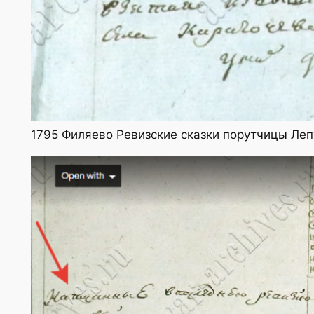
1795 Филяево Ревизские сказки порутчицы Ле