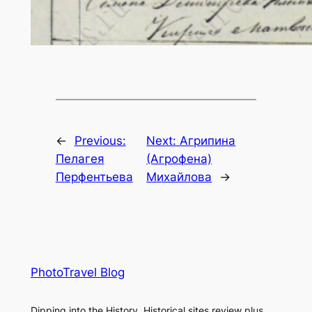
←
Previous:
Next:
Агрипина
Пелагея
(Агрофена)
Перфентьева
Михайлова
→
PhotoTravel Blog
Dipping into the History. Historical sites review plus