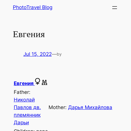
Skip
PhotoTravel Blog
to
content
Евгения
Jul 15, 2022
—
by
Евгения
Father:
Николай
Павлов дв.
Mother:
Дарья Михайлова
племянник
Дарьи