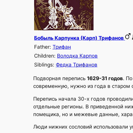
Бобыль Карпунка (Карп) Трифанов
Father:
Трифан
Children:
Володка Карпов
Siblings:
Федка Трифанов
Подворная перепись
1629-31 годов
. П
современную, нужно из года в старом
Перепись начала 30-х годов проводили
отдельные регионы. В приведенной ни
помещика, но и межевые данные, харак
Люди нижних сословий использовали у