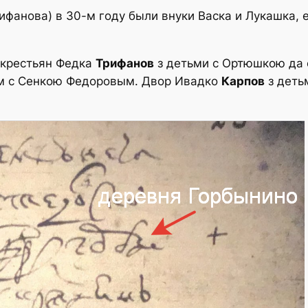
рифанова) в 30-м году были внуки Васка и Лукашка,
р крестьян Федка
Трифанов
з детьми с Ортюшкою да
м с Сенкою Федоровым. Двор Ивадко
Карпов
з деть