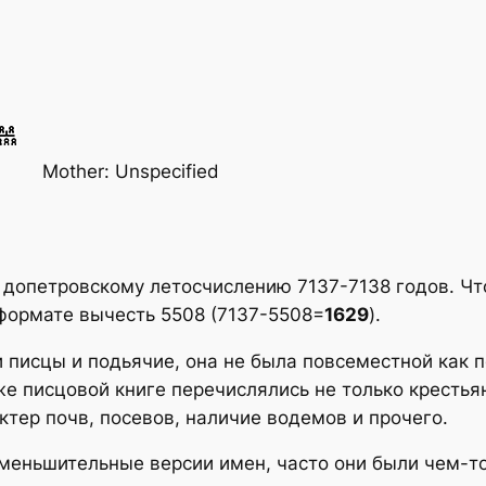
Mother: Unspecified
о допетровскому летосчислению 7137-7138 годов. Ч
 формате вычесть 5508 (7137-5508=
1629
).
 писцы и подьячие, она не была повсеместной как п
же писцовой книге перечислялись не только кресть
тер почв, посевов, наличие водемов и прочего.
меньшительные версии имен, часто они были чем-