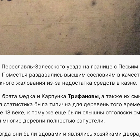
Переславль-Залесского уезда на границе с Песьим 
Поместья раздавались высшим сословиям в качест
ного жалования из-за недостатка средств в казне.
 брата Федка и Карпунка
Трифановы,
а также их сы
я статистика была типична для деревень того време
ле 18 веке, к тому же еще были слышны отголоски с
 многие деревни полностью запустели.
огда они были вдовами и являлись хозяйками двора