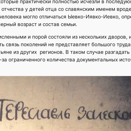
которые практически полностью исчезли в последую
 отчества у детей отца со славянским именем вроде
 человека могло отличаться Ыевко-Иявко-Иевко, оп
мерный возраст и состав семьи.
исленными и порой состояли из нескольких дворов,
ь связь поколений не представляет большого труда.
яне из других регионов. В таком случае разгадать
-за ограниченного количества документальных исто