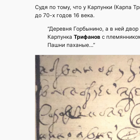
Судя по тому, что у Карпунки (Карпа Т
до 70-х годов 16 века.
“Деревня Горбынино, а в ней дво
Карпунка
Трифанов
с племяннико
Пашни паханые…”