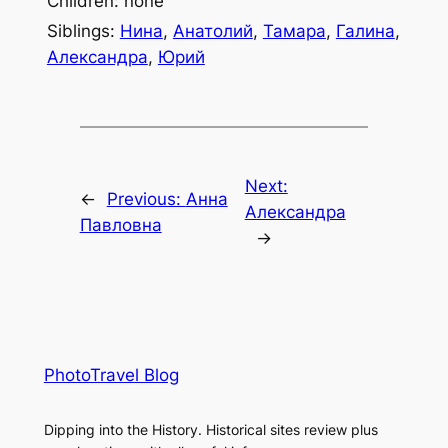
Children: none
Siblings:
Нина
,
Анатолий
,
Тамара
,
Галина
,
Александра
,
Юрий
Next:
←
Previous:
Анна
Александра
Павловна
→
PhotoTravel Blog
Dipping into the History. Historical sites review plus