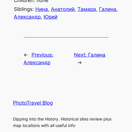
Children: none
Siblings:
Нина
,
Анатолий
,
Тамара
,
Галина
,
Александр
,
Юрий
←
Previous:
Next:
Галина
Александр
→
PhotoTravel Blog
Dipping into the History. Historical sites review plus
map locations with all useful info